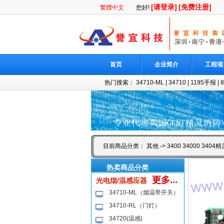
[请登录]
[免费注册]
繁體中文
您好!
首页
企业简介
工程项
热门搜索：
34710-ML
|
34710
|
1195手报
|
目前商品分类：
其他
-> 3400 34000 34
热卖商品分类
更多...
光电烟/温感应器
34710-ML（烟温带开关）
34710-RL（门灯）
34720(温感)