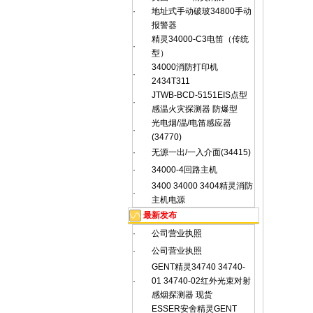
·
地址式手动破玻34800手动
报警器
精灵34000-C3电笛（传统
·
型）
34000消防打印机
·
2434T311
JTWB-BCD-5151EIS点型
·
感温火灾探测器 防爆型
光电烟/温/电笛感应器
·
(34770)
·
无源一出/一入介面(34415)
·
34000-4回路主机
3400 34000 3404精灵消防
·
主机电源
最新发布
·
公司营业执照
·
公司营业执照
GENT精灵34740 34740-
·
01 34740-02红外光束对射
感烟探测器 现货
ESSER安舍精灵GENT