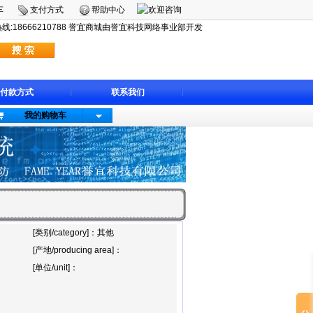
车
支付方式
帮助中心
:18666210788 誉宜商城由誉宜科技网络事业部开发
付款方式
联系我们
我的购物车
[类别/category]：其他
[产地/producing area]：
[单位/unit]：