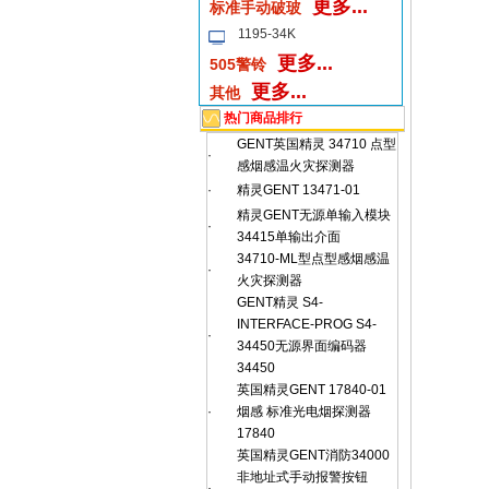
更多...
标准手动破玻
1195-34K
更多...
505警铃
更多...
其他
热门商品排行
GENT英国精灵 34710 点型
·
感烟感温火灾探测器
·
精灵GENT 13471-01
精灵GENT无源单输入模块
·
34415单输出介面
34710-ML型点型感烟感温
·
火灾探测器
GENT精灵 S4-
INTERFACE-PROG S4-
·
34450无源界面编码器
34450
英国精灵GENT 17840-01
·
烟感 标准光电烟探测器
17840
英国精灵GENT消防34000
非地址式手动报警按钮
·