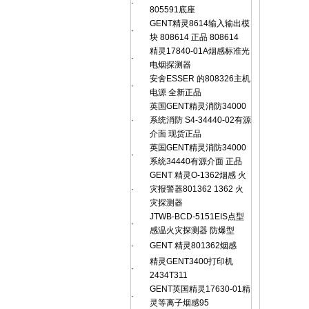
·
805591底座
GENT精灵8614输入输出模
·
块 808614 正品 808614
精灵17840-01A烟感标准光
·
电烟探测器
安舍ESSER 的808326主机
·
电源 全新正品
英国GENT精灵消防34000
·
系统消防 S4-34440-02有源
介面 现货正品
英国GENT精灵消防34000
·
系统34440有源介面 正品
GENT 精灵O-1362烟感 火
·
灾报警器801362 1362 火
灾探测器
JTWB-BCD-5151EIS点型
·
感温火灾探测器 防爆型
·
GENT 精灵801362烟感
精灵GENT3400打印机
·
2434T311
GENT英国精灵17630-01精
·
灵等离子烟感95