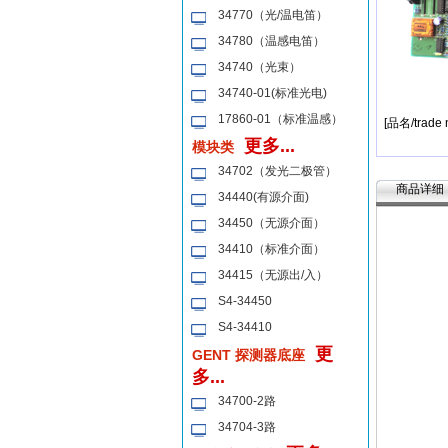
34770（光/温电笛）
34780（温感电笛）
34740（光束）
34740-01(标准光电)
17860-01（标准温感）
[品名/trade
更多...
模块类
34702（发光二极管）
商品详细
34440(有源介面)
34450（无源介面）
34410（标准介面）
34415（无源出/入）
S4-34450
S4-34410
更
GENT 探测器底座
多...
34700-2路
34704-3路