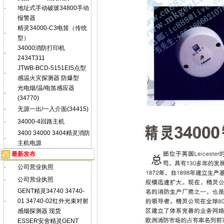
·
地址式手动破玻34800手动
报警器
精灵34000-C3电笛（传统
·
型）
34000消防打印机
·
2434T311
JTWB-BCD-5151EIS点型
·
感温火灾探测器 防爆型
光电烟/温/电笛感应器
·
(34770)
·
无源一出/一入介面(34415)
·
34000-4回路主机
3400 34000 3404精灵消防
·
主机电源
最新发布
·
公司营业执照
·
公司营业执照
GENT精灵34740 34740-
·
01 34740-02红外光束对射
感烟探测器 现货
ESSER安舍精灵GENT