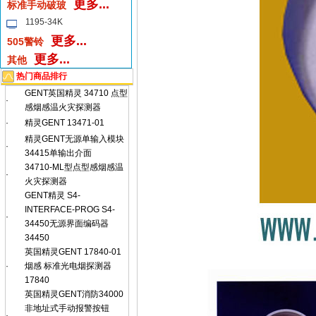
更多...
标准手动破玻
1195-34K
更多...
505警铃
更多...
其他
热门商品排行
GENT英国精灵 34710 点型
·
感烟感温火灾探测器
·
精灵GENT 13471-01
精灵GENT无源单输入模块
·
34415单输出介面
34710-ML型点型感烟感温
·
火灾探测器
GENT精灵 S4-
INTERFACE-PROG S4-
·
34450无源界面编码器
34450
英国精灵GENT 17840-01
·
烟感 标准光电烟探测器
17840
英国精灵GENT消防34000
非地址式手动报警按钮
·