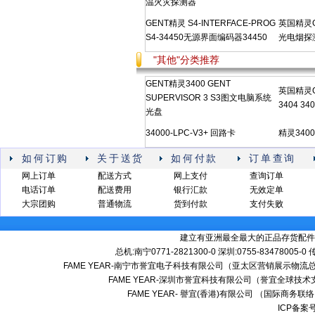
温火灾探测器
GENT精灵 S4-INTERFACE-PROG
英国精灵GE
S4-34450无源界面编码器34450
光电烟探测
"其他"分类推荐
GENT精灵3400 GENT
英国精灵G
SUPERVISOR 3 S3图文电脑系统
3404 34
光盘
34000-LPC-V3+ 回路卡
精灵340
如何订购
关于送货
如何付款
订单查询
网上订单
配送方式
网上支付
查询订单
电话订单
配送费用
银行汇款
无效定单
大宗团购
普通物流
货到付款
支付失败
建立有亚洲最全最大的正品存货配件
总机:南宁0771-2821300-0 深圳:0755-83478005-0
FAME YEAR-南宁市誉宜电子科技有限公司（亚太区营销展示物流总
FAME YEAR-深圳市誉宜科技有限公司（誉宜全球技术
FAME YEAR- 譽宜(香港)有限公司 （国际商务联
ICP备案号