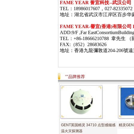
FAME YEAR 誉宜科技--武汉公司
TEL：18986017607，027-82335072
地址：湖北省武汉市江岸区百步华庭403栋
FAME YEAR-
譽宜
(
香港
)
有限公司
ADD:9/F ,Far EastConsortiumBuildin
TEL：+86-18666210788 韋
FAX:（852）28683626
地址：香港九龍彌敦道
204-206
號遠
“”品牌推荐
GENT英国精灵 34710 点型感烟感
精灵GENT
温火灾探测器