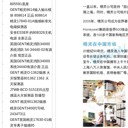
·
805591底座
GENT精灵8614输入输出模
·
块 808614 正品 808614
精灵17840-01A烟感标准光
·
电烟探测器
安舍ESSER 的808326主机
·
电源 全新正品
英国GENT精灵消防34000
·
系统消防 S4-34440-02有源
介面 现货正品
英国GENT精灵消防34000
·
系统34440有源介面 正品
GENT 精灵O-1362烟感 火
·
灾报警器801362 1362 火
灾探测器
JTWB-BCD-5151EIS点型
·
感温火灾探测器 防爆型
·
GENT 精灵801362烟感
精灵GENT3400打印机
·
2434T311
GENT英国精灵17630-01精
·
灵等离子烟感95