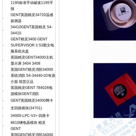
1195标准手动破玻1195手
报
GENT英国精灵34720温感
·
探测器
34410GENT英国精灵 S4-
·
34410
GENT精灵3400 GENT
·
SUPERVISOR 3 S3图文电
脑系统光盘
英国精灵GENT34000主机
·
显示屏 3404 3408
英国GENT精灵消防34000
·
系统消防 S4-34440-02有源
介面 现货正品
英国精灵GENT 784026电
·
源模块GENT消防
·
GENT英国精灵34000网卡
·
支回路模块(34701)
·
34000-LPC-V3+ 回路卡
8610继电器模块 精灵
·
GENT
英国GENT精灵消防34000