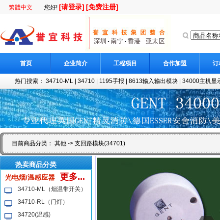
[请登录]
[免费注册]
繁體中文
您好!
首页
企业简介
工程项目
合作加盟
订
热门搜索：
34710-ML
|
34710
|
1195手报
|
8613输入输出模块
|
34000主机显示
目前商品分类：
其他
-> 支回路模块(34701)
热卖商品分类
更多...
光电烟/温感应器
34710-ML（烟温带开关）
34710-RL（门灯）
34720(温感)